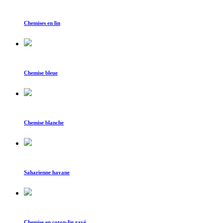
Chemises en lin
Chemise bleue
Chemise blanche
Saharienne havane
Chemise en coton-lin rayé