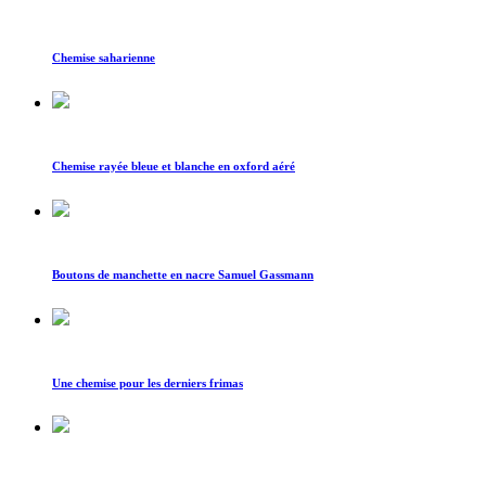
Chemise saharienne
Chemise rayée bleue et blanche en oxford aéré
Boutons de manchette en nacre Samuel Gassmann
Une chemise pour les derniers frimas