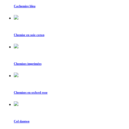
Cachemire bleu
Chemise en soie-coton
Chemises imprimées
Chemises en oxford rose
Col danton