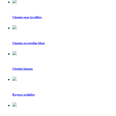
Chemise pour lavallière
Chemise en popeline bleue
Chemise kimono
Rayures acidulées