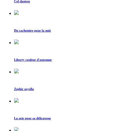
Col danton
Du cachemire pour la nuit
Liberty couleur d'automne
Zephir soyella
La soie pour sa délicatesse