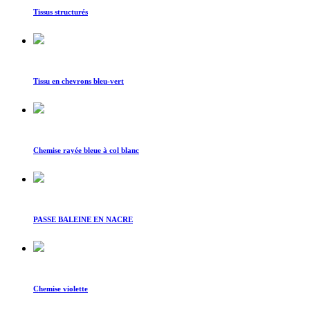
Tissus structurés
Tissu en chevrons bleu-vert
Chemise rayée bleue à col blanc
PASSE BALEINE EN NACRE
Chemise violette