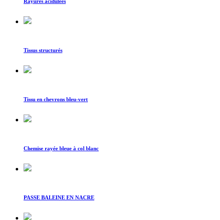
Rayures acidulées
Tissus structurés
Tissu en chevrons bleu-vert
Chemise rayée bleue à col blanc
PASSE BALEINE EN NACRE