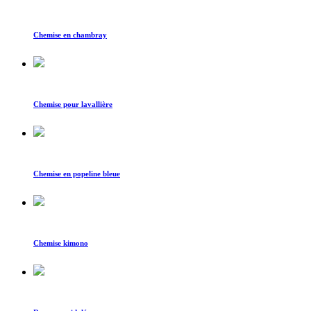
Chemise en chambray
Chemise pour lavallière
Chemise en popeline bleue
Chemise kimono