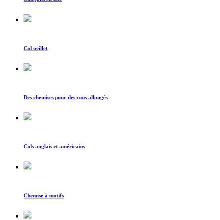
Col oeillet
Des chemises pour des cous allongés
Cols anglais et américains
Chemise à motifs