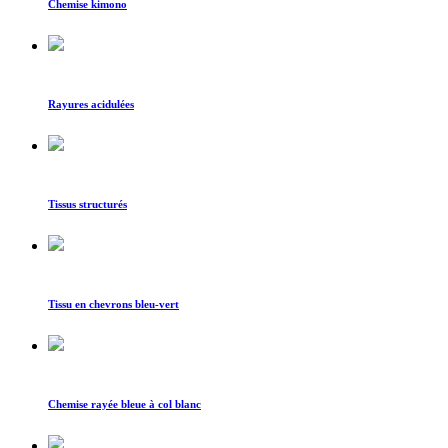
Chemise kimono
Rayures acidulées
Tissus structurés
Tissu en chevrons bleu-vert
Chemise rayée bleue à col blanc