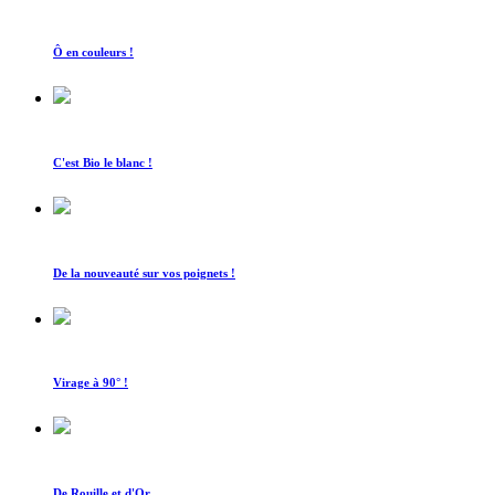
Ô en couleurs !
C'est Bio le blanc !
De la nouveauté sur vos poignets !
Virage à 90° !
De Rouille et d'Or