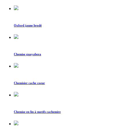
Oxford jaune brodé
Chemise guayabera
Chemisier cache coeur
Chemise en lin à motifs cachemire