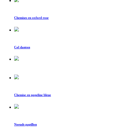
Chemises en oxford rose
Col danton
Chemise en popeline bleue
Noeuds papillon