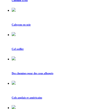
Chemise d'été
Caleçons en soie
Col oeillet
Des chemises pour des cous allongés
Cols anglais et américains