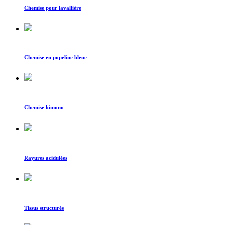
Chemise pour lavallière
Chemise en popeline bleue
Chemise kimono
Rayures acidulées
Tissus structurés