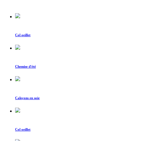
Col oeillet
Chemise d'été
Caleçons en soie
Col oeillet