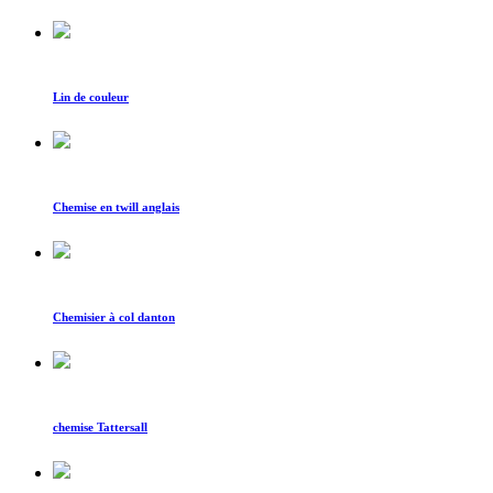
Lin de couleur
Chemise en twill anglais
Chemisier à col danton
chemise Tattersall