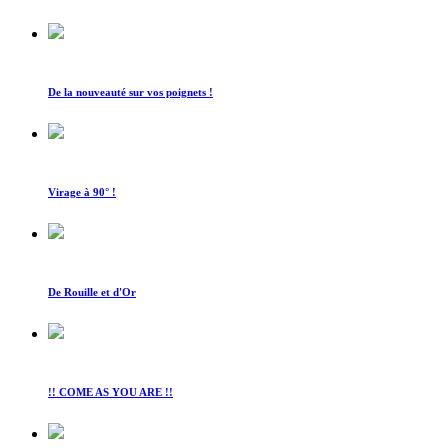
De la nouveauté sur vos poignets !
Virage à 90° !
De Rouille et d'Or
!! COME AS YOU ARE !!