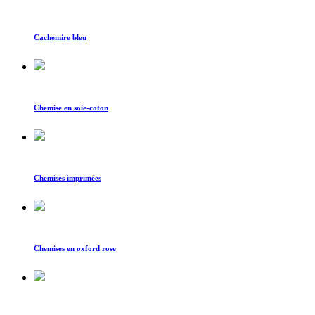
Cachemire bleu
Chemise en soie-coton
Chemises imprimées
Chemises en oxford rose