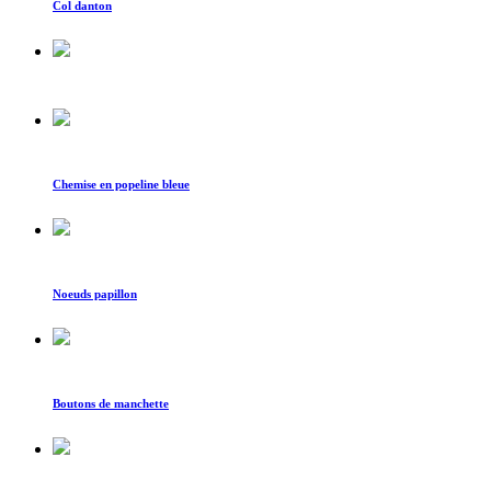
Col danton
Chemise en popeline bleue
Noeuds papillon
Boutons de manchette