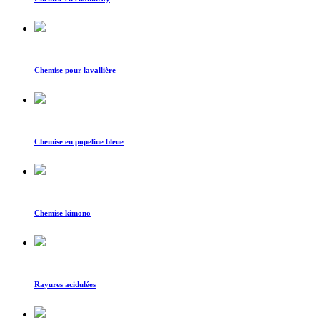
Chemise pour lavallière
Chemise en popeline bleue
Chemise kimono
Rayures acidulées