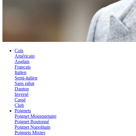
Cols
Américain
Anglais
Français
Italien
Semi-italien
Sans rabat
Danton
Inversé
Cassé
Club
Poignets
Poignet Mousquetaire
Poignet Boutonné
Poignet Napolitain
Poignets Mixtes