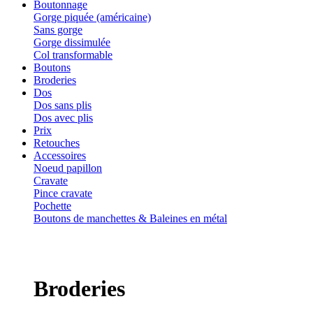
Boutonnage
Gorge piquée (américaine)
Sans gorge
Gorge dissimulée
Col transformable
Boutons
Broderies
Dos
Dos sans plis
Dos avec plis
Prix
Retouches
Accessoires
Noeud papillon
Cravate
Pince cravate
Pochette
Boutons de manchettes & Baleines en métal
Broderies