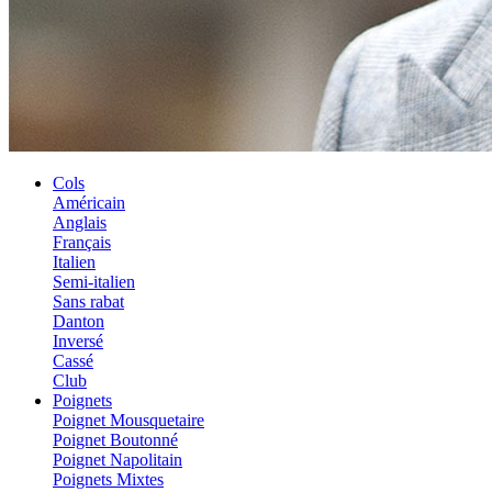
Cols
Américain
Anglais
Français
Italien
Semi-italien
Sans rabat
Danton
Inversé
Cassé
Club
Poignets
Poignet Mousquetaire
Poignet Boutonné
Poignet Napolitain
Poignets Mixtes