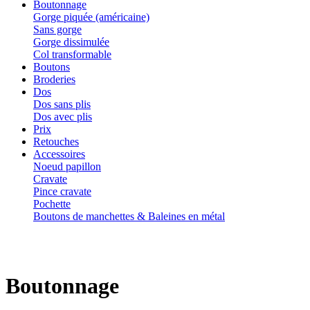
Boutonnage
Gorge piquée (américaine)
Sans gorge
Gorge dissimulée
Col transformable
Boutons
Broderies
Dos
Dos sans plis
Dos avec plis
Prix
Retouches
Accessoires
Noeud papillon
Cravate
Pince cravate
Pochette
Boutons de manchettes & Baleines en métal
Boutonnage