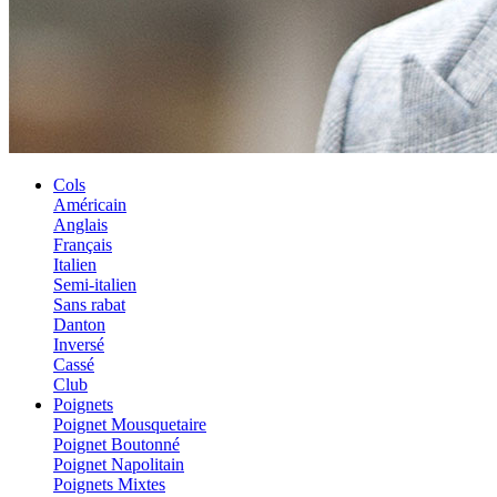
Cols
Américain
Anglais
Français
Italien
Semi-italien
Sans rabat
Danton
Inversé
Cassé
Club
Poignets
Poignet Mousquetaire
Poignet Boutonné
Poignet Napolitain
Poignets Mixtes