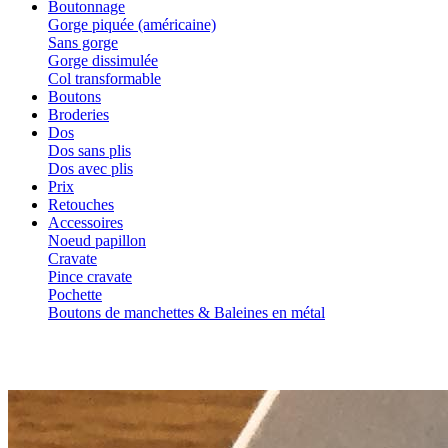
Boutonnage
Gorge piquée (américaine)
Sans gorge
Gorge dissimulée
Col transformable
Boutons
Broderies
Dos
Dos sans plis
Dos avec plis
Prix
Retouches
Accessoires
Noeud papillon
Cravate
Pince cravate
Pochette
Boutons de manchettes & Baleines en métal